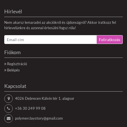
Hírlevél
Nem akarsz lemaradni az akciókról és újdonságról? Akkor íratkozz fel
hírlevelünkre és azonnal értesülni fogsz róla!
Feliratkozás
Fiókom
Regisztráció
Belépés
Kapcsolat
4026 Debrecen Kálvin tér 1. alagsor
+36 30 249 99 08
polymerclaystory@gmail.com