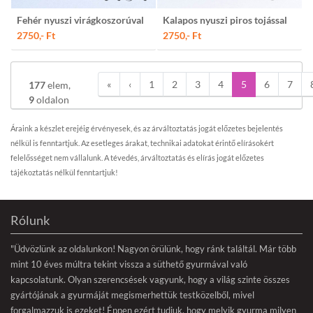
Fehér nyuszi virágkoszorúval
Kalapos nyuszi piros tojással
2750,- Ft
2750,- Ft
«
‹
1
2
3
4
5
6
7
177
elem,
9
oldalon
Áraink a készlet erejéig érvényesek, és az árváltoztatás jogát előzetes bejelentés
nélkül is fenntartjuk. Az esetleges árakat, technikai adatokat érintő elírásokért
felelősséget nem vállalunk. A tévedés, árváltoztatás és elírás jogát előzetes
tájékoztatás nélkül fenntartjuk!
Rólunk
"Üdvözlünk az oldalunkon! Nagyon örülünk, hogy ránk találtál. Már több
mint 10 éves múltra tekint vissza a süthető gyurmával való
kapcsolatunk. Olyan szerencsések vagyunk, hogy a világ szinte összes
gyártójának a gyurmáját megismerhettük testközelből, mivel
forgalmazzuk is ezeket! Éppen ezért tudjuk, hogy melyik gyurma milyen