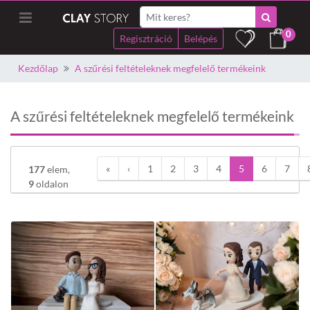
0
Regisztráció
Belépés
Kezdőlap
A szűrési feltételeknek megfelelő termékeink
A szűrési feltételeknek megfelelő termékeink
«
‹
1
2
3
4
5
6
7
177
elem,
9
oldalon