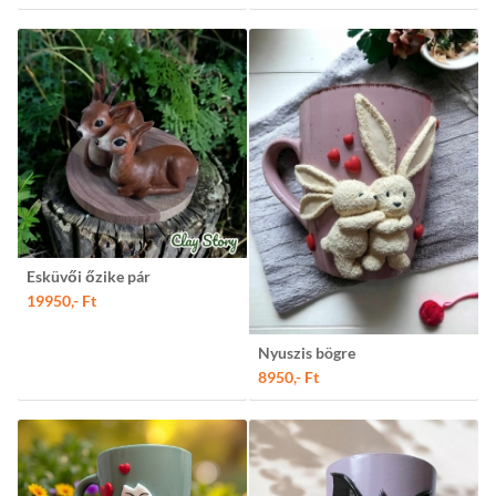
Esküvői őzike pár
19950,- Ft
Nyuszis bögre
8950,- Ft