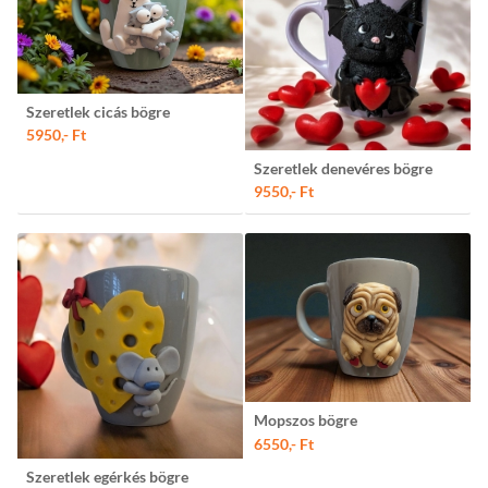
Szeretlek cicás bögre
5950,- Ft
Szeretlek denevéres bögre
9550,- Ft
Mopszos bögre
6550,- Ft
Szeretlek egérkés bögre