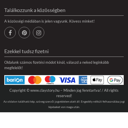
Találkozzunk a közösségben
A közösségi médiában is jelen vagyunk. Kövess minket!
Ezekkel tudsz fizetni
Oldalunk számos fizetési módot kínál, válaszd a neked leginkább
megfelelőt!
Copyright © www.claystory.hu − Minden jog fenntartva! / All rights
reserved!
Az oldalon található kép, szöveg szerzői jogvédelem alatt áll. Engedély nélküli felhasználása jogi
lépéseket von maga után.