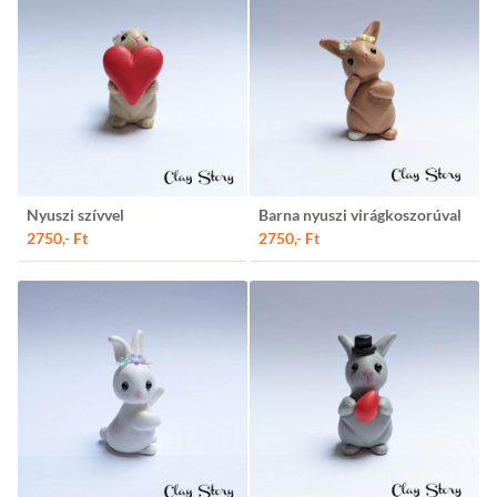
Nyuszi szívvel
Barna nyuszi virágkoszorúval
2750,- Ft
2750,- Ft