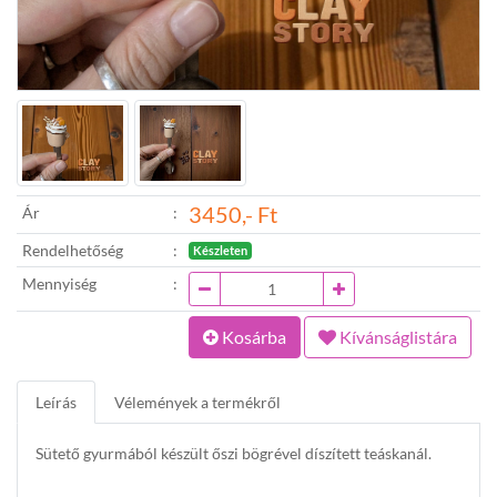
3450,- Ft
Ár
Rendelhetőség
Készleten
Mennyiség
Kosárba
Kívánságlistára
Leírás
Vélemények a termékről
Sütető gyurmából készült őszi bögrével díszített teáskanál.