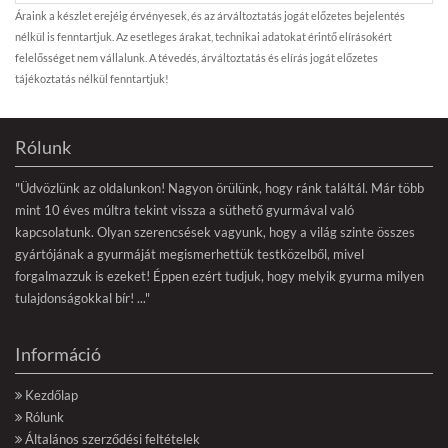
Áraink a készlet erejéig érvényesek, és az árváltoztatás jogát előzetes bejelentés
nélkül is fenntartjuk. Az esetleges árakat, technikai adatokat érintő elírásokért
felelősséget nem vállalunk. A tévedés, árváltoztatás és elírás jogát előzetes
tájékoztatás nélkül fenntartjuk!
Rólunk
"Üdvözlünk az oldalunkon! Nagyon örülünk, hogy ránk találtál. Már több
mint 10 éves múltra tekint vissza a süthető gyurmával való
kapcsolatunk. Olyan szerencsések vagyunk, hogy a világ szinte összes
gyártójának a gyurmáját megismerhettük testközelből, mivel
forgalmazzuk is ezeket! Éppen ezért tudjuk, hogy melyik gyurma milyen
tulajdonságokkal bír! ..."
Információ
Kezdőlap
Rólunk
Általános szerződési feltételek