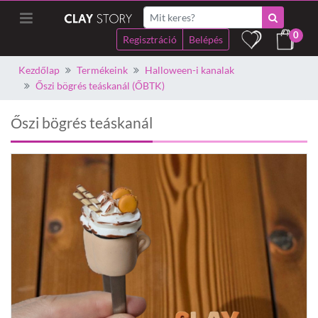
0
Regisztráció
Belépés
Kezdőlap
Termékeink
Halloween-i kanalak
Őszi bögrés teáskanál (ŐBTK)
Őszi bögrés teáskanál